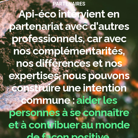
PARTENAIRES
Api-éco intervient en
partenariat avec d'autres
professionnels, car avec
nos complémentarités,
nos différences et nos
expertises, nous pouvons
construire une intention
commune :
aider les
personnes à se connaître
et à contribuer au monde
de façon positive.