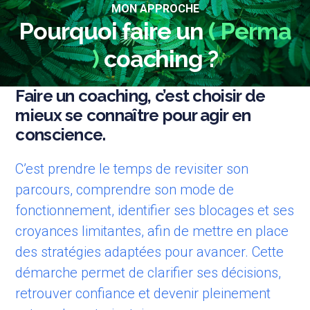
MON APPROCHE
Pourquoi faire un
( Perma
)
coaching ?
Faire un coaching, c’est choisir de
mieux se connaître pour agir en
conscience.
C’est prendre le temps de revisiter son
parcours, comprendre son mode de
fonctionnement, identifier ses blocages et ses
croyances limitantes, afin de mettre en place
des stratégies adaptées pour avancer. Cette
démarche permet de clarifier ses décisions,
retrouver confiance et devenir pleinement