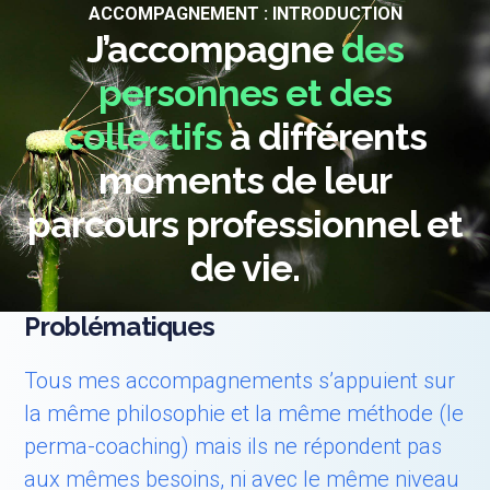
ACCOMPAGNEMENT : INTRODUCTION
J’accompagne
des
personnes et des
collectifs
à différents
moments de leur
parcours professionnel et
de vie.
Problématiques
Tous mes accompagnements s’appuient sur
la même philosophie et la même méthode (le
perma-coaching) mais ils ne répondent pas
aux mêmes besoins, ni avec le même niveau